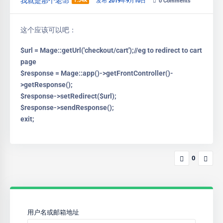
我就是那个老邹
1.54K
发布 2019年9月10日
0
Comments
这个应该可以吧：
$url = Mage::getUrl('checkout/cart');//eg to redirect to cart
page
$response = Mage::app()->getFrontController()-
>getResponse();
$response->setRedirect($url);
$response->sendResponse();
exit;
0
用户名或邮箱地址