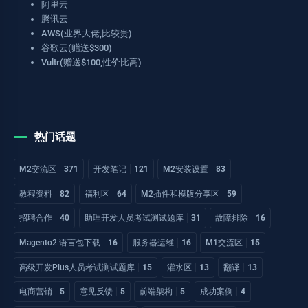
阿里云
腾讯云
AWS(业界大佬,比较贵)
谷歌云(赠送$300)
Vultr(赠送$100,性价比高)
热门话题
M2交流区
371
开发笔记
121
M2安装设置
83
教程资料
82
福利区
64
M2插件和模版分享区
59
招聘合作
40
助理开发人员考试测试题库
31
故障排除
16
Magento2 语言包下载
16
服务器运维
16
M1交流区
15
高级开发Plus人员考试测试题库
15
灌水区
13
翻译
13
电商营销
5
意见反馈
5
前端架构
5
成功案例
4