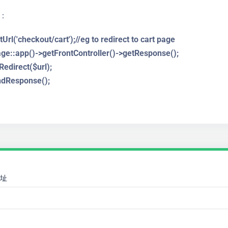
：
Url('checkout/cart');//eg to redirect to cart page
ge::app()->getFrontController()->getResponse();
edirect($url);
ndResponse();
址