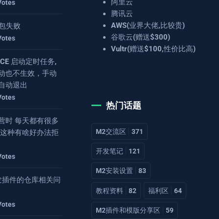
阿里云
Votes
腾讯云
AWS(业界大佬,比较贵)
 打包失败
谷歌云(赠送$300)
Votes
Vultr(赠送$100,性价比高)
4.8CE 启动定时任务,
动也不生效，手动
自动退出
Votes
热门话题
营时 每天都有很多
M2交流区
371
 这种有啥好办法拒
开发笔记
121
Votes
M2安装设置
83
2开发插件的仓库相关问
教程资料
82
福利区
64
Votes
M2插件和模版分享区
59