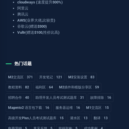
cloudways (速度提升300%)
阿里云
腾讯云
AWS(业界大佬,比较贵)
谷歌云(赠送$300)
Vultr(赠送$100,性价比高)
热门话题
M2交流区
371
开发笔记
121
M2安装设置
83
教程资料
82
福利区
64
M2插件和模版分享区
59
招聘合作
40
助理开发人员考试测试题库
31
故障排除
16
Magento2 语言包下载
16
服务器运维
16
M1交流区
15
高级开发Plus人员考试测试题库
15
灌水区
13
翻译
13
电商营销
5
意见反馈
5
前端架构
5
成功案例
4