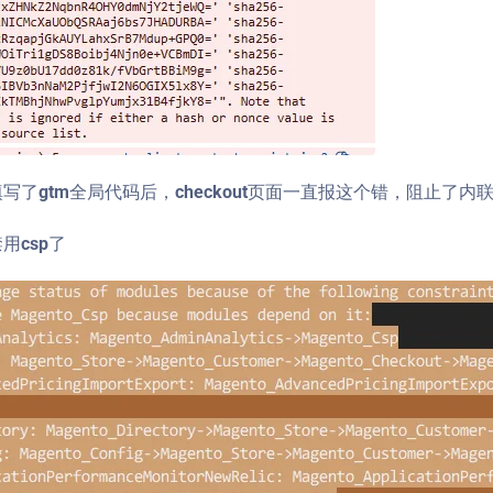
，填写了gtm全局代码后，checkout页面一直报这个错，阻止
禁用csp了