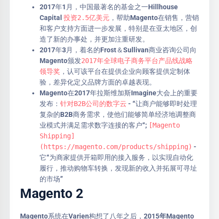
2017年1月，中国最著名的基金之一Hillhouse
Capital
投资2.5亿美元
，帮助Magento在销售，营销
和客户支持方面进一步发展，特别是在亚太地区，创
造了新的办事处，并更加注重研发。
2017年3月，着名的Frost＆Sullivan商业咨询公司向
Magento颁发
2017年全球电子商务平台产品线战略
领导奖
，认可该平台在提供企业向顾客提供定制体
验，差异化定义品牌方面的卓越表现。
Magento在2017年拉斯维加斯Imagine大会上的重要
发布：
针对B2B公司的数字云
- “让商户能够即时处理
复杂的B2B商务需求，使他们能够简单经济地调整商
业模式并满足需求数字连接的客户“;
[Magento
Shipping]
(https://magento.com/products/shipping)
-
它“为商家提供开箱即用的接入服务，以实现自动化
履行，推动购物车转换，发现新的收入并拓展可寻址
的市场”
Magento 2
Magento系统在Varien构想了八年之后，
2015年Magento