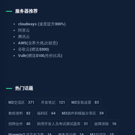
服务器推荐
cloudways (速度提升300%)
阿里云
腾讯云
AWS(业界大佬,比较贵)
谷歌云(赠送$300)
Vultr(赠送$100,性价比高)
热门话题
M2交流区
371
开发笔记
121
M2安装设置
83
教程资料
82
福利区
64
M2插件和模版分享区
59
招聘合作
40
助理开发人员考试测试题库
31
故障排除
16
Magento2 语言包下载
16
服务器运维
16
M1交流区
15