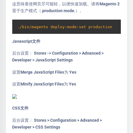
这意味着使网页尽可能轻，以便快速加载。请将Magento 2
置于生产模式（ production mode.）。
./bin/magento deploy:mode:set production
Javascript文件
后台设置： Stores -> Configuration > Advanced >
Developer > JavaScript Settings
设置Merge JavaScript Files为 Yes
设置Minify JavaScript Files为 Yes
CSS文件
后台设置： Stores > Configuration > Advanced >
Developer > CSS Settings