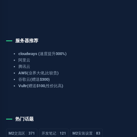
服务器推荐
cloudways (速度提升300%)
阿里云
腾讯云
AWS(业界大佬,比较贵)
谷歌云(赠送$300)
Vultr(赠送$100,性价比高)
热门话题
M2交流区
371
开发笔记
121
M2安装设置
83