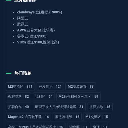
cloudways (速度提升300%)
阿里云
腾讯云
AWS(业界大佬,比较贵)
谷歌云(赠送$300)
Vultr(赠送$100,性价比高)
热门话题
M2交流区
371
开发笔记
121
M2安装设置
83
教程资料
82
福利区
64
M2插件和模版分享区
59
招聘合作
40
助理开发人员考试测试题库
31
故障排除
16
Magento2 语言包下载
16
服务器运维
16
M1交流区
15
高级开发Plus人员考试测试题库
15
灌水区
13
翻译
13