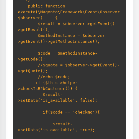
   */     

    public function 
execute(\Magento\Framework\Event\Observer 
$observer)     {                   

        $result = $observer->getEvent()-
>getResult();         

        $methodInstance = $observer-
>getEvent()->getMethodInstance(); 
        $code = $methodInstance-
>getCode();         

        //$quote = $observer->getEvent()-
>getQuote(); 

        //echo $code;         

       if ($this->helper-
>checkIsB2bCustomer()) {             

          $result-
>setData('is_available', false); 
          if($code == 'checkmo'){ 
              $result-
>setData('is_available', true); 