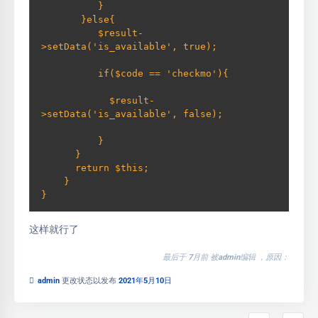
          }         

       }else{             

          $result-
>setData('is_available', true); 
          if($code == 'checkmo'){ 
            $result-
>setData('is_available', false); 
          }         

      }         

      return $this;     

    } 

}
这样就行了
最后于 7月前 被admin编辑 ，原因：
admin
更改状态以发布
2021年5月10日