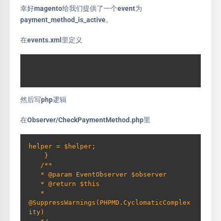
幸好magento给我们提供了一个event为
payment_method_is_active。
在events.xml里定义
然后写php逻辑
在Observer/CheckPaymentMethod.php里
helper = $helper;     

    }     

   /**     

   * @param EventObserver $observer     

   * @return $this     

   * 
@SuppressWarnings(PHPMD.CyclomaticComplex
ity)     
