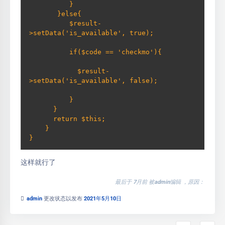
          }         

       }else{             

          $result-
>setData('is_available', true); 
          if($code == 'checkmo'){ 
            $result-
>setData('is_available', false); 
          }         

      }         

      return $this;     

    } 

}
这样就行了
最后于 7月前 被admin编辑 ，原因：
admin
更改状态以发布
2021年5月10日