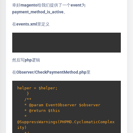
幸好magento给我们提供了一个event为
payment_method_is_active。
在events.xml里定义
然后写php逻辑
在Observer/CheckPaymentMethod.php里
helper = $helper;     

    }     

   /**     

   * @param EventObserver $observer     

   * @return $this     

   * 
@SuppressWarnings(PHPMD.CyclomaticComplex
ity)     
