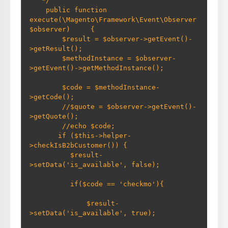
   */     

    public function 
execute(\Magento\Framework\Event\Observer 
$observer)     {                   

        $result = $observer->getEvent()-
>getResult();         

        $methodInstance = $observer-
>getEvent()->getMethodInstance(); 
        $code = $methodInstance-
>getCode();         

        //$quote = $observer->getEvent()-
>getQuote(); 

        //echo $code;         

       if ($this->helper-
>checkIsB2bCustomer()) {             

          $result-
>setData('is_available', false); 
          if($code == 'checkmo'){ 
              $result-
>setData('is_available', true); 