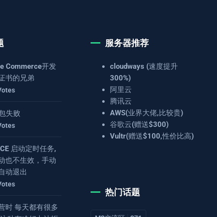
题
服务器推荐
e Commerce开发
cloudways (速度提升
证书的兄弟
300%)
阿里云
Votes
腾讯云
AWS(业界大佬,比较贵)
 打包失败
谷歌云(赠送$300)
Votes
Vultr(赠送$100,性价比高)
4.8CE 启动定时任务,
动也不生效，手动
自动退出
Votes
热门话题
营时 每天都有很多