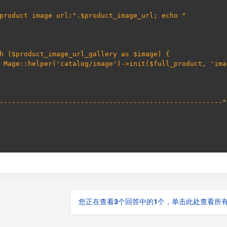
echo "product image url:".$product_image_url; echo "
    echo Mage::helper('catalog/image')->init($full_product, '
echo "-------------------------------------------------------
您正在查看3个回答中的1个，单击此处查看所