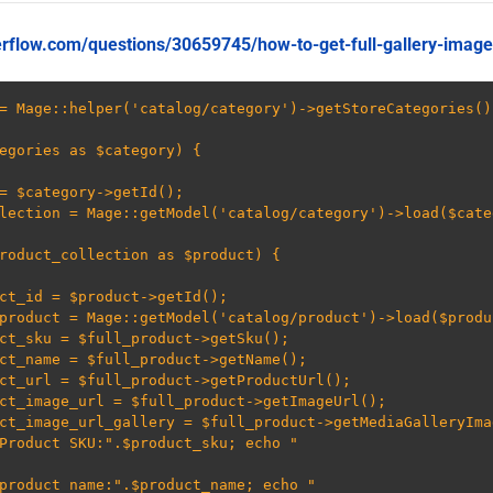
verflow.com/questions/30659745/how-to-get-full-gallery-imag
= Mage::helper('catalog/category')->getStoreCategories();
egories as $category) {

= $category->getId();

lection = Mage::getModel('catalog/category')->load($cate
cho "Product SKU:".$product_sku; echo "
cho "product name:".$product_name; echo "