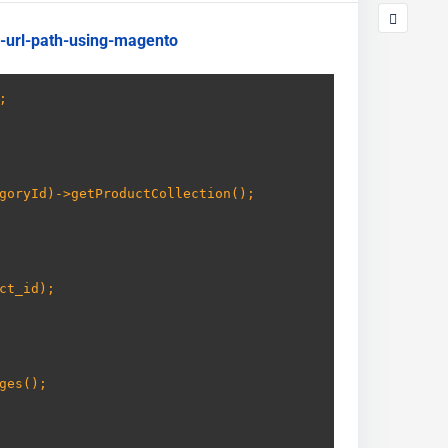
e-url-path-using-magento


goryId)->getProductCollection();
