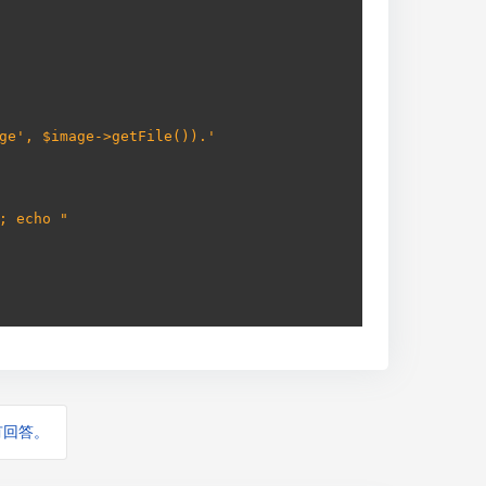
image', $image->getFile()).'
"; echo "
有回答。