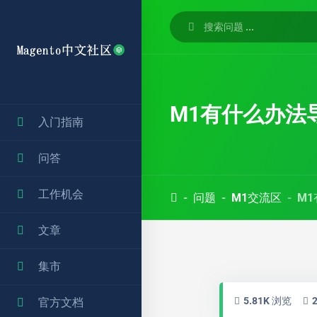
M1有什么办法
入门指南
问答
工作机会
问题
M1交流区
M
文章
集市
5.81K 浏览
官方文档