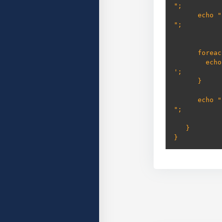
";

      
";

      foreach ($product_image_url_gallery as $image) {

    
';

      }     

      
";

   }

} 