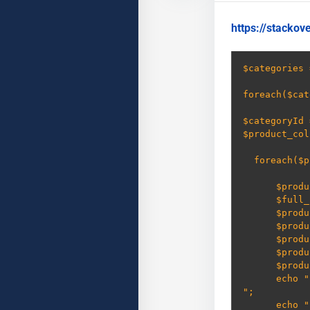
https://stacko
$categories 
foreach($cat
$categoryId 
$product_col
  foreach($product_collection as $product) {

      $product_id = $product->getId();

      $full_product = Mage::getModel('catalog/product')->load($product_id);

      $product_sku = $full_product->getSku();

      $product_name = $full_product->getName();

      $product_url = $full_product->getProductUrl();

      $product_image_url = $full_product->getImageUrl();

      $product_image_url_gallery = $full_product->getMediaGalleryImages();

      e
";

      e