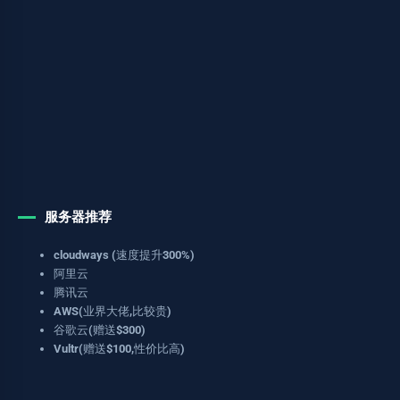
服务器推荐
cloudways (速度提升300%)
阿里云
腾讯云
AWS(业界大佬,比较贵)
谷歌云(赠送$300)
Vultr(赠送$100,性价比高)