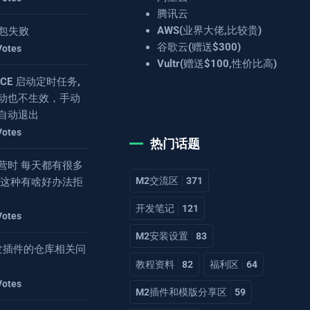
腾讯云
AWS(业界大佬,比较贵)
 打包失败
谷歌云(赠送$300)
Votes
Vultr(赠送$100,性价比高)
4.8CE 启动定时任务,
动也不生效，手动
自动退出
Votes
热门话题
营时 每天都有很多
M2交流区
371
 这种有啥好办法拒
开发笔记
121
Votes
M2安装设置
83
2开发插件的仓库相关问
教程资料
82
福利区
64
Votes
M2插件和模版分享区
59