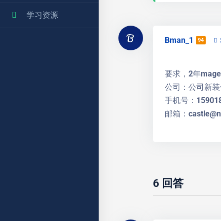
学习资源
Bman_1
94
要求，2年mage
公司：公司新装
手机号：159018
邮箱：castle@ne
6
回答