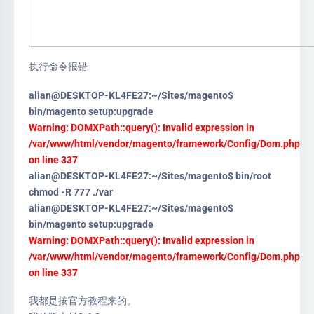
执行命令报错
alian@DESKTOP-KL4FE27:~/Sites/magento$
bin/magento setup:upgrade
Warning: DOMXPath::query(): Invalid expression in
/var/www/html/vendor/magento/framework/Config/Dom.php
on line 337
alian@DESKTOP-KL4FE27:~/Sites/magento$ bin/root
chmod -R 777 ./var
alian@DESKTOP-KL4FE27:~/Sites/magento$
bin/magento setup:upgrade
Warning: DOMXPath::query(): Invalid expression in
/var/www/html/vendor/magento/framework/Config/Dom.php
on line 337
我都是按官方教程来的。