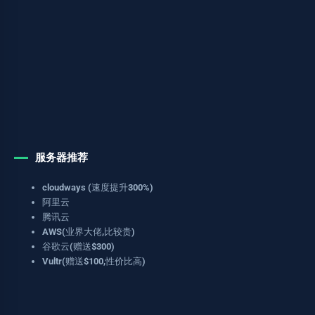
服务器推荐
cloudways (速度提升300%)
阿里云
腾讯云
AWS(业界大佬,比较贵)
谷歌云(赠送$300)
Vultr(赠送$100,性价比高)