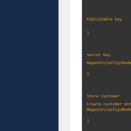
Publishable key
1
Secret Key
Magento\Config\Mod
1
Store Customer
Create customer en
Magento\Config\Mod
1