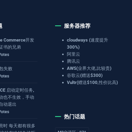
题
服务器推荐
e Commerce开发
cloudways (速度提升
证书的兄弟
300%)
阿里云
Votes
腾讯云
AWS(业界大佬,比较贵)
 打包失败
谷歌云(赠送$300)
Votes
Vultr(赠送$100,性价比高)
4.8CE 启动定时任务,
动也不生效，手动
自动退出
Votes
热门话题
营时 每天都有很多