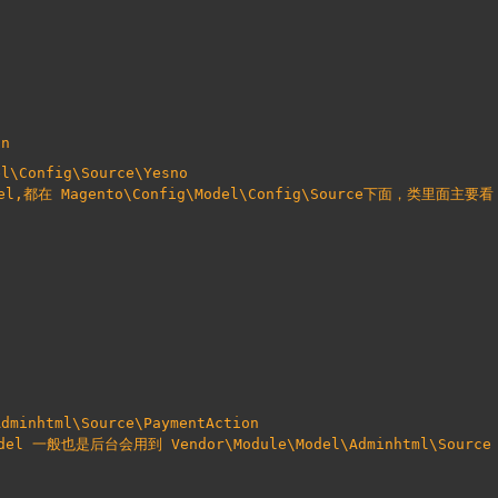
on
el\Config\Source\Yesno
Adminhtml\Source\PaymentAction