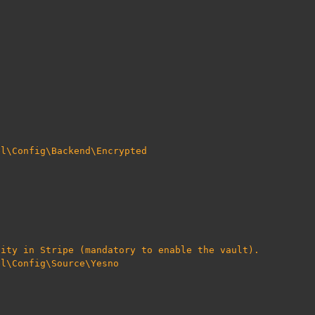
el\Config\Backend\Encrypted
tity in Stripe (mandatory to enable the vault).
el\Config\Source\Yesno