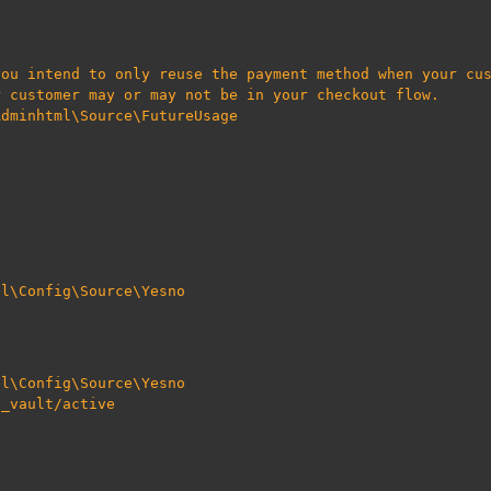
ou intend to only reuse the payment method when your cus
r customer may or may not be in your checkout flow.
Adminhtml\Source\FutureUsage
el\Config\Source\Yesno
el\Config\Source\Yesno
e_vault/active