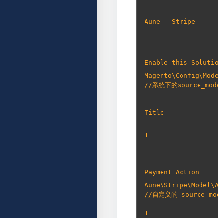
Aune - Stripe
Enable this Soluti
Magento\Config\Mod
Title
1
Payment Action
Aune\Stripe\Model\
1