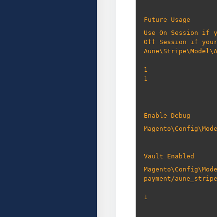
Future Usage
Use On Session if y
Off Session if you
Aune\Stripe\Model\
1
1
Enable Debug
Magento\Config\Mod
Vault Enabled
Magento\Config\Mod
payment/aune_strip
1