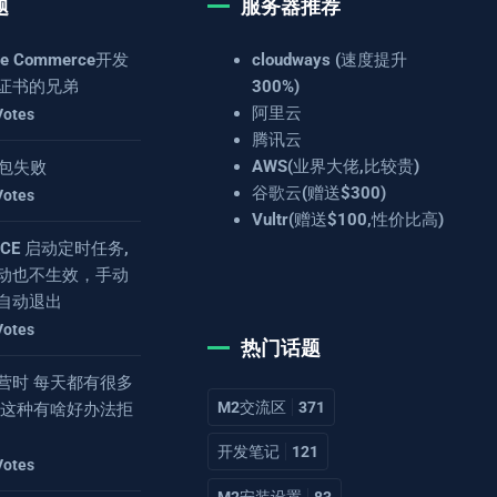
题
服务器推荐
e Commerce开发
cloudways (速度提升
证书的兄弟
300%)
阿里云
Votes
腾讯云
AWS(业界大佬,比较贵)
 打包失败
谷歌云(赠送$300)
Votes
Vultr(赠送$100,性价比高)
4.8CE 启动定时任务,
动也不生效，手动
自动退出
Votes
热门话题
营时 每天都有很多
M2交流区
371
 这种有啥好办法拒
开发笔记
121
Votes
M2安装设置
83