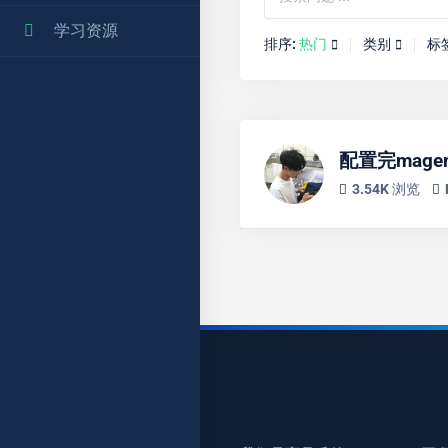
学习资源
排序:
热门
类别
标
配置完magento提
3.54K 浏览