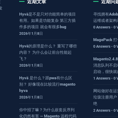
近期文章
近期问
发
发
Hyvä是不是只对功能简单的项目
寻找拥有Adob
有用。如果是功能复杂 第三方插
运维或者架构
件多的项目 就会有很多bug
0 Answers - 0 
2026年1月8日
MagePack
Hyvä的原理是什么？ 重写了哪些
0 Answers - 0 
内容？ 为什么会让前台性能起
飞？
Magento2.
消息队列不启
2026年1月8日
启动，很快就
Hyvä 是什么？跟pwa有什么区
1 Answers - 0 
别？ 好像现在比较流行magento
hyva
网站做好在运
垃圾注册用户
2026年1月8日
绝
你中招了嘛？为什么嵌套反序列
2 Answers - 0 
化仍然有害 — Magento 远程代码