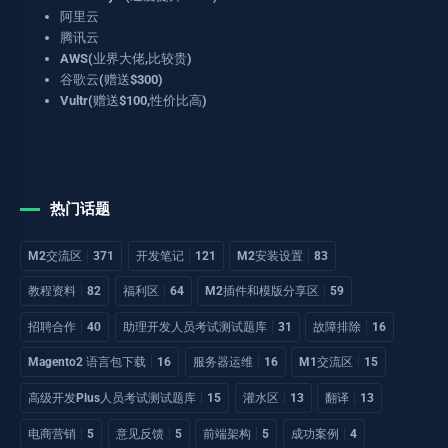
阿里云
腾讯云
AWS(业界大佬,比较贵)
谷歌云(赠送$300)
Vultr(赠送$100,性价比高)
热门话题
M2交流区
371
开发笔记
121
M2安装设置
83
教程资料
82
福利区
64
M2插件和模版分享区
59
招聘合作
40
助理开发人员考试测试题库
31
故障排除
16
Magento2 语言包下载
16
服务器运维
16
M1交流区
15
高级开发Plus人员考试测试题库
15
灌水区
13
翻译
13
电商营销
5
意见反馈
5
前端架构
5
成功案例
4