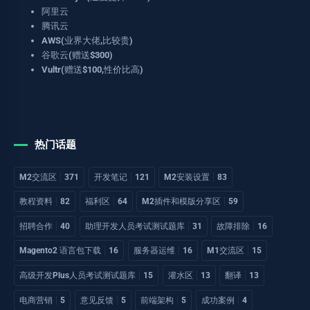
阿里云
腾讯云
AWS(业界大佬,比较贵)
谷歌云(赠送$300)
Vultr(赠送$100,性价比高)
热门话题
M2交流区
371
开发笔记
121
M2安装设置
83
教程资料
82
福利区
64
M2插件和模版分享区
59
招聘合作
40
助理开发人员考试测试题库
31
故障排除
16
Magento2 语言包下载
16
服务器运维
16
M1交流区
15
高级开发Plus人员考试测试题库
15
灌水区
13
翻译
13
电商营销
5
意见反馈
5
前端架构
5
成功案例
4