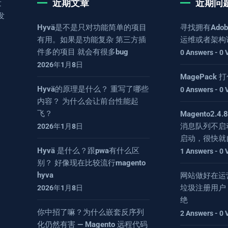
近期文章
近期问
发
发
Hyvä是不是只对功能简单的项目
寻找拥有Adob
有用。如果是功能复杂 第三方插
运维或者架构
件多的项目 就会有很多bug
0 Answers - 0 
2026年1月8日
MagePack
Hyvä的原理是什么？ 重写了哪些
0 Answers - 0 
内容？ 为什么会让前台性能起
飞？
Magento2.
消息队列不启
2026年1月8日
启动，很快就
Hyvä 是什么？跟pwa有什么区
1 Answers - 0 
别？ 好像现在比较流行magento
hyva
网站做好在运
垃圾注册用户
2026年1月8日
绝
你中招了嘛？为什么嵌套反序列
2 Answers - 0 
化仍然有害 — Magento 远程代码