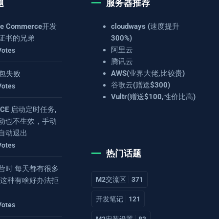
题
服务器推荐
e Commerce开发
cloudways (速度提升
证书的兄弟
300%)
阿里云
Votes
腾讯云
AWS(业界大佬,比较贵)
 打包失败
谷歌云(赠送$300)
Votes
Vultr(赠送$100,性价比高)
4.8CE 启动定时任务,
动也不生效，手动
自动退出
Votes
热门话题
营时 每天都有很多
M2交流区
371
 这种有啥好办法拒
开发笔记
121
Votes
M2安装设置
83