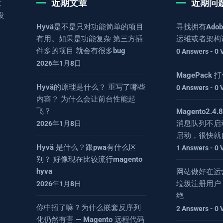
近期文章
近期问
发
发
Hyvä是不是只对功能简单的项目
寻找拥有Adob
有用。如果是功能复杂 第三方插
运维或者架构
件多的项目 就会有很多bug
0 Answers - 0 
2026年1月8日
MagePack
Hyvä的原理是什么？ 重写了哪些
0 Answers - 0 
内容？ 为什么会让前台性能起
飞？
Magento2.
消息队列不启
2026年1月8日
启动，很快就
Hyvä 是什么？跟pwa有什么区
1 Answers - 0 
别？ 好像现在比较流行magento
hyva
网站做好在运
垃圾注册用户
2026年1月8日
绝
你中招了嘛？为什么嵌套反序列
2 Answers - 0 
化仍然有害 — Magento 远程代码