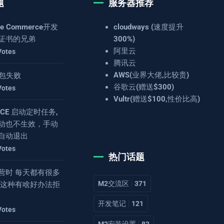
题
服务器推荐
e Commerce开发
cloudways (速度提升
证书的兄弟
300%)
阿里云
Votes
腾讯云
AWS(业界大佬,比较贵)
 打包失败
谷歌云(赠送$300)
Votes
Vultr(赠送$100,性价比高)
4.8CE 启动定时任务,
动也不生效，手动
自动退出
Votes
热门话题
营时 每天都有很多
M2交流区
371
 这种有啥好办法拒
开发笔记
121
Votes
M2安装设置
83