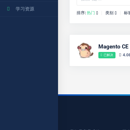
学习资源
排序:
热门
类别
标
Magento 
4.
已解决