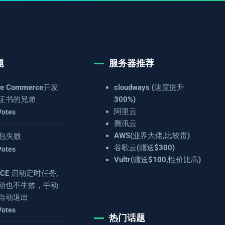
题
服务器推荐
e Commerce开发
cloudways (速度提升
证书的兄弟
300%)
阿里云
Votes
腾讯云
AWS(业界大佬,比较贵)
 打包失败
谷歌云(赠送$300)
Votes
Vultr(赠送$100,性价比高)
4.8CE 启动定时任务,
动也不生效，手动
自动退出
Votes
热门话题