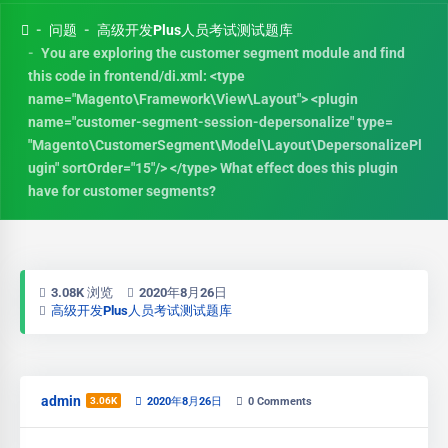
问题
高级开发Plus人员考试测试题库
You are exploring the customer segment module and find
this code in frontend/di.xml: <type
name="Magento\Framework\View\Layout"> <plugin
name="customer-segment-session-depersonalize" type=
"Magento\CustomerSegment\Model\Layout\DepersonalizePl
ugin" sortOrder="15"/> </type> What effect does this plugin
have for customer segments?
3.08K 浏览
2020年8月26日
高级开发Plus人员考试测试题库
admin
3.06K
2020年8月26日
0
Comments