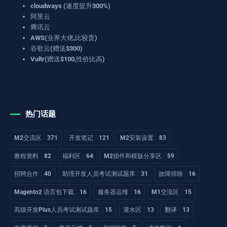
cloudways (速度提升300%)
阿里云
腾讯云
AWS(业界大佬,比较贵)
谷歌云(赠送$300)
Vultr(赠送$100,性价比高)
热门话题
M2交流区
371
开发笔记
121
M2安装设置
83
教程资料
82
福利区
64
M2插件和模版分享区
59
招聘合作
40
助理开发人员考试测试题库
31
故障排除
16
Magento2 语言包下载
16
服务器运维
16
M1交流区
15
高级开发Plus人员考试测试题库
15
灌水区
13
翻译
13