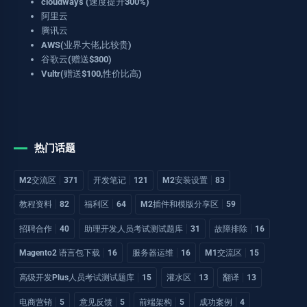
cloudways (速度提升300%)
阿里云
腾讯云
AWS(业界大佬,比较贵)
谷歌云(赠送$300)
Vultr(赠送$100,性价比高)
热门话题
M2交流区
371
开发笔记
121
M2安装设置
83
教程资料
82
福利区
64
M2插件和模版分享区
59
招聘合作
40
助理开发人员考试测试题库
31
故障排除
16
Magento2 语言包下载
16
服务器运维
16
M1交流区
15
高级开发Plus人员考试测试题库
15
灌水区
13
翻译
13
电商营销
5
意见反馈
5
前端架构
5
成功案例
4