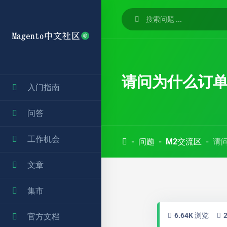
请问为什么订单
入门指南
问答
工作机会
问题
M2交流区
请
文章
集市
6.64K 浏览
官方文档