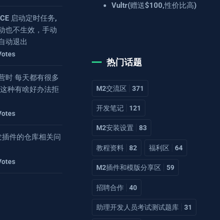
Vultr(赠送$100,性价比高)
4.8CE 启动定时任务,
动也不生效，手动
自动退出
Votes
热门话题
营时 每天都有很多
M2交流区
371
 这种有啥好办法拒
开发笔记
121
Votes
M2安装设置
83
2开发插件的仓库相关问
教程资料
82
福利区
64
Votes
M2插件和模版分享区
59
招聘合作
40
助理开发人员考试测试题库
31