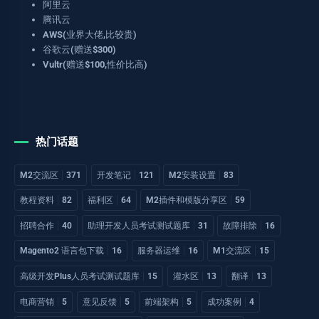
阿里云
腾讯云
AWS(业界大佬,比较贵)
谷歌云(赠送$300)
Vultr(赠送$100,性价比高)
热门话题
M2交流区
371
开发笔记
121
M2安装设置
83
教程资料
82
福利区
64
M2插件和模版分享区
59
招聘合作
40
助理开发人员考试测试题库
31
故障排除
16
Magento2 语言包下载
16
服务器运维
16
M1交流区
15
高级开发Plus人员考试测试题库
15
灌水区
13
翻译
13
电商营销
5
意见反馈
5
前端架构
5
成功案例
4