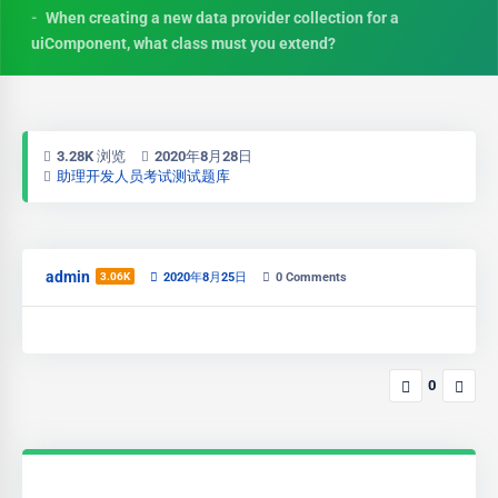
When creating a new data provider collection for a
uiComponent, what class must you extend?
3.28K 浏览
2020年8月28日
助理开发人员考试测试题库
admin
3.06K
2020年8月25日
0
Comments
0