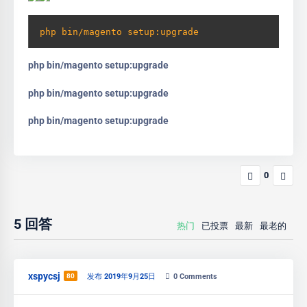
php bin/magento setup:upgrade
php bin/magento setup:upgrade
php bin/magento setup:upgrade
php bin/magento setup:upgrade
0
5
回答
热门
已投票
最新
最老的
xspycsj
80
发布 2019年9月25日
0
Comments