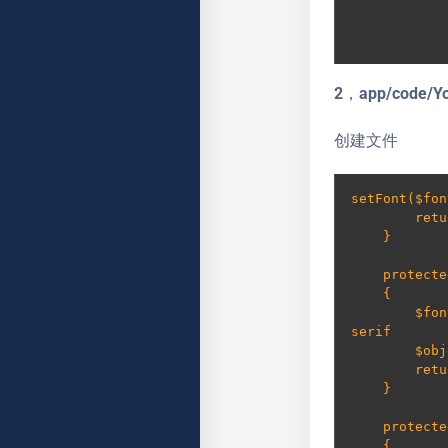
2，app/code/Yo
创建文件
setFont($fon
        return $font;

    }

    protected function _setFontBold($object, $size = 7)

    {

        $font = Zend_Pdf_Font::fontWithName(Zend_Pdf_Font::FONT_HELVETICA_BOLD); // or FONT_TIMES_BOLD for 
serif

        $object->setFont($font, $size);

        return $font;

    }

    protected function _setFontItalic($object, $size = 7)

    {
