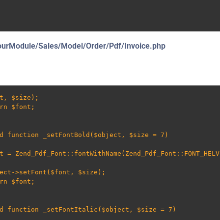
urModule/Sales/Model/Order/Pdf/Invoice.php
t, $size);
