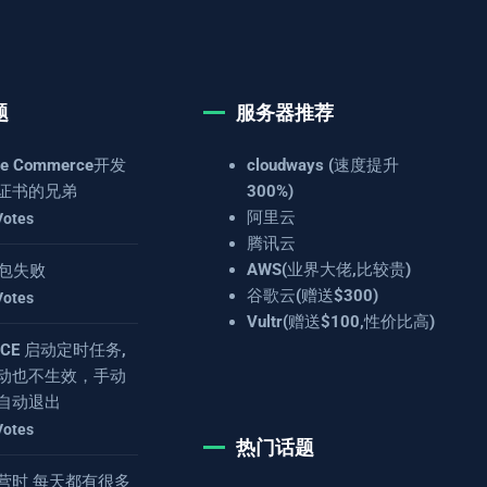
题
服务器推荐
e Commerce开发
cloudways (速度提升
证书的兄弟
300%)
阿里云
Votes
腾讯云
AWS(业界大佬,比较贵)
 打包失败
谷歌云(赠送$300)
Votes
Vultr(赠送$100,性价比高)
4.8CE 启动定时任务,
动也不生效，手动
自动退出
Votes
热门话题
营时 每天都有很多