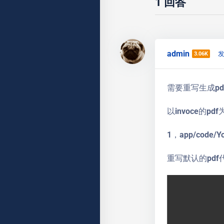
1
回答
admin
发
3.06K
需要重写生成p
以invoce的pd
1，app/code/Yo
重写默认的pdf