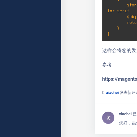
        $font = Zend_Pdf_Font::fontWithName(Zend_Pdf_Font::FONT_HELVETICA_ITALIC); // or FONT_TIMES_ITALIC 
for serif

        $object->setFont($font, $size);

        return $font;

    }

}
这样会将您的发
参考
https://magent
xiaohei
发表新评
xiaohei
已
您好，虽