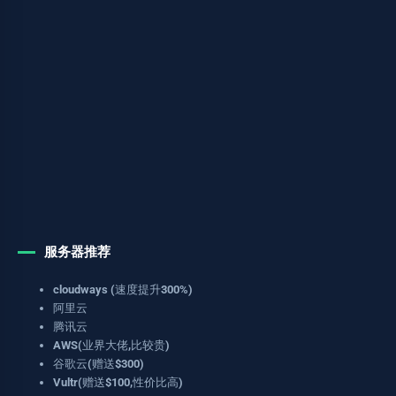
服务器推荐
cloudways (速度提升300%)
阿里云
腾讯云
AWS(业界大佬,比较贵)
谷歌云(赠送$300)
Vultr(赠送$100,性价比高)