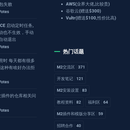
AWS(业界大佬,比较贵)
 打包失败
谷歌云(赠送$300)
Votes
Vultr(赠送$100,性价比高)
4.8CE 启动定时任务,
动也不生效，手动
自动退出
Votes
热门话题
营时 每天都有很多
M2交流区
371
 这种有啥好办法拒
开发笔记
121
Votes
M2安装设置
83
2开发插件的仓库相关问
教程资料
82
福利区
64
Votes
M2插件和模版分享区
59
招聘合作
40