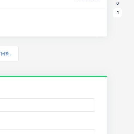
0
有回答。