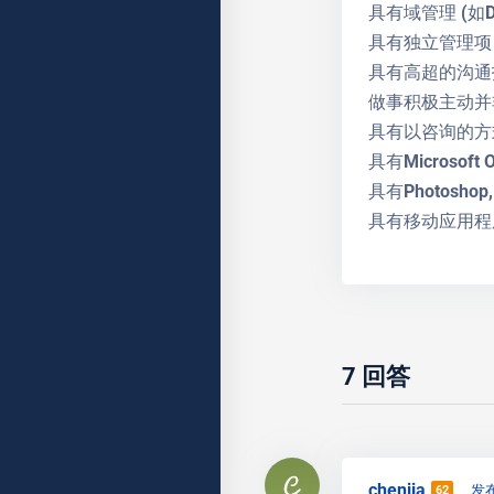
具有域管理 (如DNS
具有独立管理项
具有高超的沟通
做事积极主动并
具有以咨询的方
具有Microsoft
具有Photosho
具有移动应用程
7
回答
chenjia
发布
62