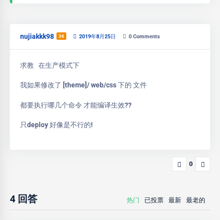
nujiakkk98
36
2019年8月25日
0
Comments
求教 在生产模式下
我如果修改了 [theme]/ web/css 下的 文件
都要执行哪几个命令 才能编译生效??
只deploy 好像是不行的!
0
4
回答
热门
已投票
最新
最老的