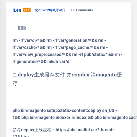
iLen
216
发布 2019年8月28日
0
Comments
一 删除
rm -rf var/di/* && rm -rf var/generation/* && rm -
rf var/cache/* && rm -rf var/page_cache/* && rm -
rf var/view_preprocessed/* && rm -rf pub/static/* && rm -
rf generated/* && mkdir var/di
deploy生成缓存文件 并reindex 清magento缓
二
存
php bin/magento setup:static-content:deploy en_US -
f && php bin/magento indexer:reindex && php bin/magento cac
参考deploy上线流程：https://bbs.mallol.cn/?thread-
128.htm