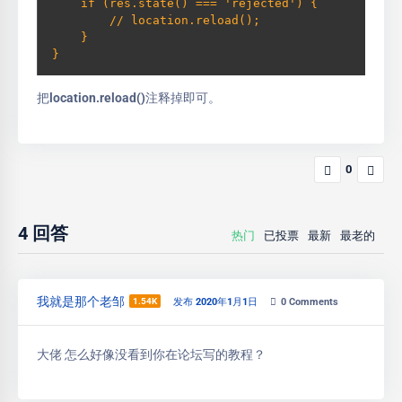
    if (res.state() === 'rejected') {

        // location.reload();

    }

}
把location.reload()注释掉即可。
0
4
回答
热门
已投票
最新
最老的
我就是那个老邹
1.54K
发布 2020年1月1日
0
Comments
大佬 怎么好像没看到你在论坛写的教程？