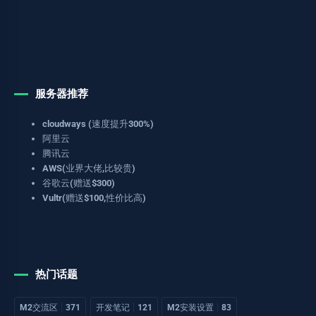
服务器推荐
cloudways (速度提升300%)
阿里云
腾讯云
AWS(业界大佬,比较贵)
谷歌云(赠送$300)
Vultr(赠送$100,性价比高)
热门话题
M2交流区
371
开发笔记
121
M2安装设置
83