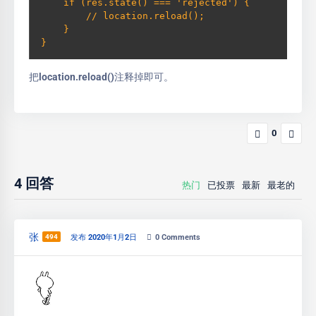
    if (res.state() === 'rejected') {

        // location.reload();

    }

}
把location.reload()注释掉即可。
0
4
回答
热门
已投票
最新
最老的
张
494
发布 2020年1月2日
0
Comments