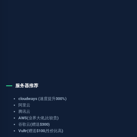
服务器推荐
cloudways (速度提升300%)
阿里云
腾讯云
AWS(业界大佬,比较贵)
谷歌云(赠送$300)
Vultr(赠送$100,性价比高)