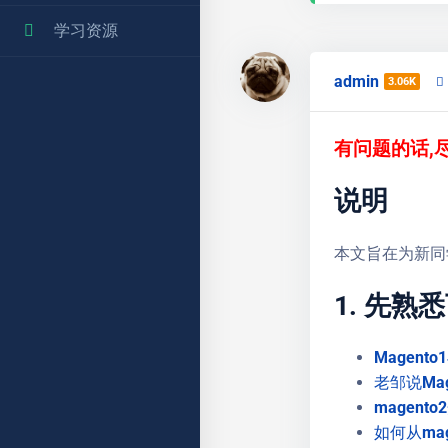
学习资源
admin
3.06K
有问题的话,
说明
本文旨在为新同学
1. 先熟悉
Magento
老邹说Ma
magen
如何从mage