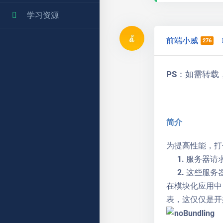
学习资源
前端小威
276
PS：如需转
简介
为提高性能，打包 
服务器请
这些服务
在模块化应用中，
表，这仅仅是开