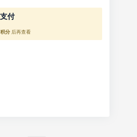
 支付
0 积分
后再查看