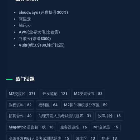
cloudways (速度提升300%)
阿里云
腾讯云
AWS(业界大佬,比较贵)
谷歌云(赠送$300)
Vultr(赠送$100,性价比高)
热门话题
M2交流区
371
开发笔记
121
M2安装设置
83
教程资料
82
福利区
64
M2插件和模版分享区
59
招聘合作
40
助理开发人员考试测试题库
31
故障排除
16
Magento2 语言包下载
16
服务器运维
16
M1交流区
15
高级开发Plus人员考试测试题库
15
灌水区
13
翻译
13