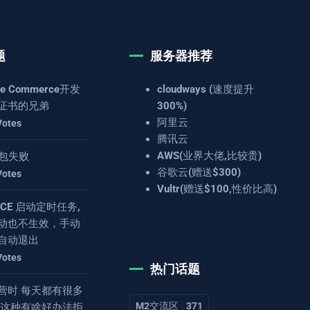
题
服务器推荐
e Commerce开发
cloudways (速度提升
证书的兄弟
300%)
阿里云
Votes
腾讯云
AWS(业界大佬,比较贵)
 打包失败
谷歌云(赠送$300)
Votes
Vultr(赠送$100,性价比高)
4.8CE 启动定时任务,
动也不生效，手动
自动退出
Votes
热门话题
营时 每天都有很多
M2交流区
371
 这种有啥好办法拒