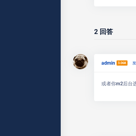
2
回答
admin
发
3.06K
或者你m2后台选