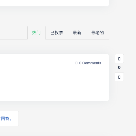
热门
已投票
最新
最老的
0
Comments
0
有回答。