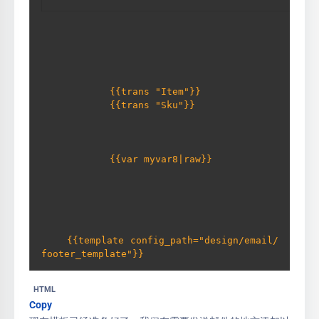
{{trans "Item"}}

{{trans "Sku"}}

            {{var myvar8|raw}}

    {{template config_path="design/email/
footer_template"}}  
HTML
Copy