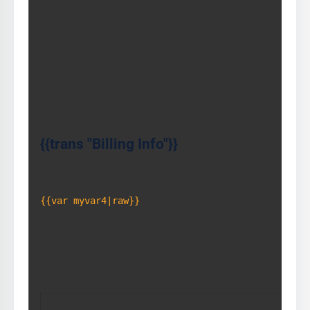
{{trans "Billing Info"}}
{{var myvar4|raw}}