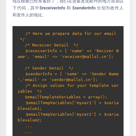
现在模板已经准备好了，我们在需要发送邮件的地方添加以
下代码，其中$receiverInfo 和 $senderInfo 分别为收件人
和发件人的地址。
   /* Here we prepare data for our email 
 */    

   /* Receiver Detail  */    

   $receiverInfo = [ 'name' => 'Reciver N
ame', 'email' => 'receiver@mallol.cn'];  
   /* Sender Detail  */    

   $senderInfo = [ 'name' => 'Sender Name
','email' => 'sender@mallol.cn'];    

   /* Assign values for your template var
iables  */    

   $emailTemplateVariables = array();    

   $emailTempVariables['myvar1'] = $varia
blevalue1;    

   $emailTempVariables['myvar2'] = $varia
blevalue2; 

   ...

   ...
