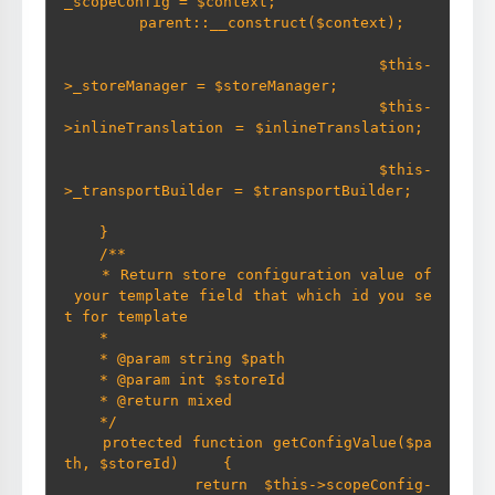
_scopeConfig = $context;         

        parent::__construct($context);   
        $this-
>_storeManager = $storeManager;         

        $this-
>inlineTranslation = $inlineTranslation; 
        $this-
>_transportBuilder = $transportBuilder;  
    }       

    /**      

    * Return store configuration value of
 your template field that which id you se
t for template      

    *      

    * @param string $path      

    * @param int $storeId      

    * @return mixed      

    */     

    protected function getConfigValue($pa
th, $storeId)     {         

        return $this->scopeConfig-