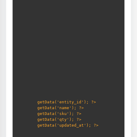
getData('entity_id'); ?>

getData('name'); ?>

getData('sku'); ?>

getData('qty'); ?>

getData('updated_at'); ?>
