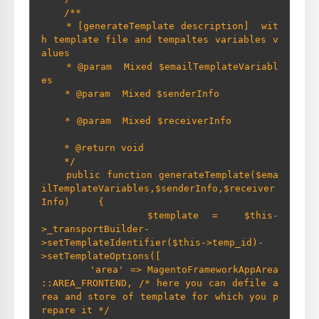
    /**      

    * [generateTemplate description]  wit
h template file and tempaltes variables v
alues                      

    * @param  Mixed $emailTemplateVariabl
es       

    * @param  Mixed $senderInfo          
    * @param  Mixed $receiverInfo        
    * @return void      

    */     

    public function generateTemplate($ema
ilTemplateVariables,$senderInfo,$receiver
Info)     {

        $template =  $this-
>_transportBuilder-
>setTemplateIdentifier($this->temp_id)-
>setTemplateOptions([

        'area' => MagentoFrameworkAppArea
::AREA_FRONTEND, /* here you can defile a
rea and store of template for which you p
repare it */
