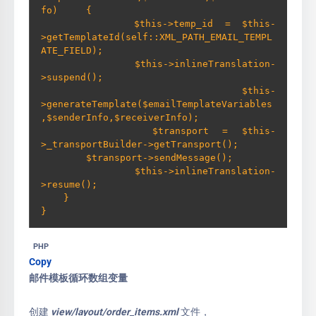
fo)     {

        $this->temp_id = $this-
>getTemplateId(self::XML_PATH_EMAIL_TEMPL
ATE_FIELD);

        $this->inlineTranslation-
>suspend();

        $this-
>generateTemplate($emailTemplateVariables
,$senderInfo,$receiverInfo);

        $transport = $this-
>_transportBuilder->getTransport();

        $transport->sendMessage();

        $this->inlineTranslation-
>resume();

    }  

}
PHP
Copy
邮件模板循环数组变量
创建
view/layout/order_items.xml
文件，