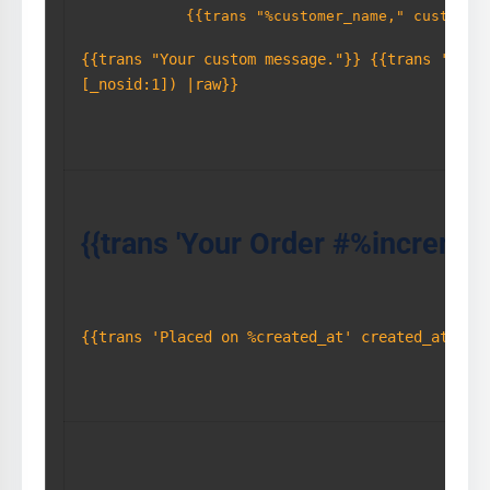
{{trans "%customer_name," customer
{{trans "Your custom message."}} {{trans 'Your
[_nosid:1]) |raw}}
{{trans 'Your Order 
#%increment
{{trans 'Placed on 
%created_at' created_at=$my