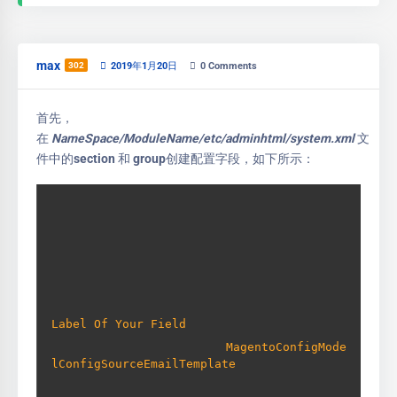
max
302
2019年1月20日
0
Comments
首先，
在
NameSpace/ModuleName/etc/adminhtml/system.xml
文
件中的section 和 group创建配置字段，如下所示：
Label Of Your Field
MagentoConfigMode
lConfigSourceEmailTemplate