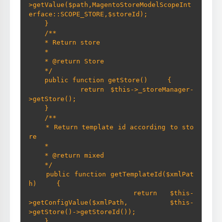
>getValue($path,MagentoStoreModelScopeInt
erface::SCOPE_STORE,$storeId);

    }       

    /**      

    * Return store      

    *      

    * @return Store      

    */     

    public function getStore()     {

        return $this->_storeManager-
>getStore();     

    }       

    /**      

    * Return template id according to sto
re      

    *      

    * @return mixed      

    */     

    public function getTemplateId($xmlPat
h)     {

        return $this-
>getConfigValue($xmlPath, $this-
>getStore()->getStoreId());

    }       
