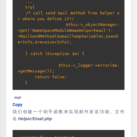
   ...

   try{        

   /* call send mail method from helper o
r where you define it*/         

       $this->_objectManager-
>get('NameSpaceModuleNmaeHelperEmail')-
>MailSendMethod($emailTempVariables,$send
erInfo,$receiverInfo);        

   } catch (Exception $e) {              
       $this->_logger->error($e-
>getMessage());                

       return false;            

   }
PHP
Copy
我们创建一个助手函数来实现邮件发送功能。文件
名
Helper/Email.php