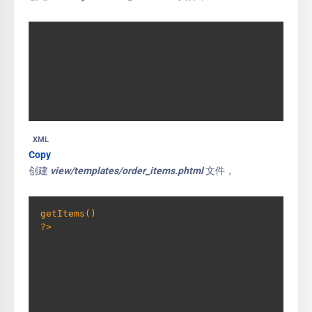
XML
Copy
创建
view/templates/order_items.phtml
文件，
getItems() 
