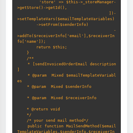
        'store' => $this->_storeManager-
>getStore()->getId(),

        ])-
>setTemplateVars($emailTemplateVariables)

        ->setFrom($senderInfo)

        -
>addTo($receiverInfo['email'],$receiverIn
fo['name']); 

        return $this;             

    }       

    /**      

    * [sendInvoicedOrderEmail description
]                        

    * @param  Mixed $emailTemplateVariabl
es       

    * @param  Mixed $senderInfo          
    * @param  Mixed $receiverInfo        
    * @return void      

    */     

    /* your send mail method*/     

    public function MailSendMethod($email
TemplateVariables,$senderInfo,$receiverIn