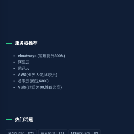
服务器推荐
cloudways (速度提升300%)
阿里云
腾讯云
AWS(业界大佬,比较贵)
谷歌云(赠送$300)
Vultr(赠送$100,性价比高)
热门话题
M2交流区
371
开发笔记
121
M2安装设置
83