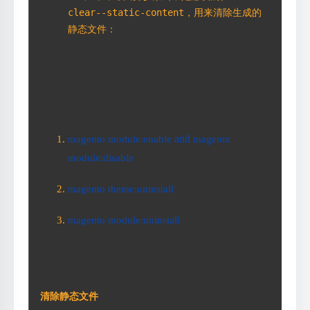
clear--static-content，用来清除生成的
静态文件：
 and 
magento module:enable
magento 
module:disable
magento theme:uninstall
magento module:uninstall
清除静态文件