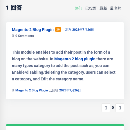
1
回答
热门
已投票
最新
最老的
Magento 2 Blog Plugin
20
发布 2023年7月26日
0
Comments
This module enables to add their post in the form of a
blog on the website. In
Magento 2 blog plugin
there are
many types category to add the post such as, you can
Enable/disabling/deleting the category, users can select
a category, and Edit the category name.
Magento 2 Blog Plugin
已回答
2023年7月26日
0