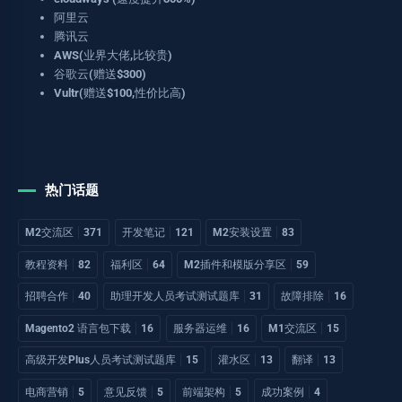
阿里云
腾讯云
AWS(业界大佬,比较贵)
谷歌云(赠送$300)
Vultr(赠送$100,性价比高)
热门话题
M2交流区
371
开发笔记
121
M2安装设置
83
教程资料
82
福利区
64
M2插件和模版分享区
59
招聘合作
40
助理开发人员考试测试题库
31
故障排除
16
Magento2 语言包下载
16
服务器运维
16
M1交流区
15
高级开发Plus人员考试测试题库
15
灌水区
13
翻译
13
电商营销
5
意见反馈
5
前端架构
5
成功案例
4