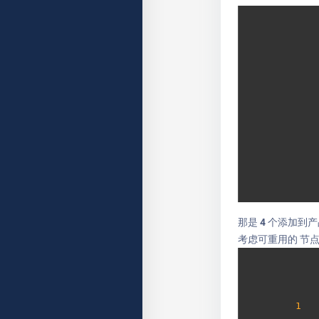
那是 4 个添加到
考虑可重用的
节点
1