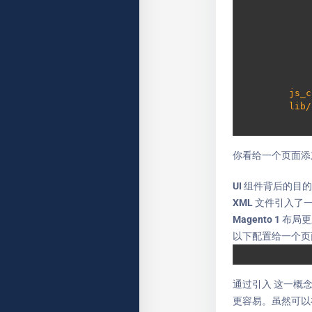
js_c
lib/
你看给一个页面添
UI 组件背后的目
XML 文件引入了
Magento 1 布
以下配置给一个页
通过引入
这一概念
更容易。虽然可以在不