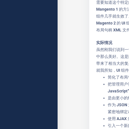
需要知道这个特定的组件
Mangento 
组件几乎就生效了
Magento 2 
布局句柄 XML 文
实际情况
虽然刚我们说到一
中那么美好。这是
带来了相当大的复
就我所知，UI 组
简化了布局句
把管理用户界面
JavaScr
是由更小的组
作为 JSON
紧密地绑定
使用 AJA
引入一个新的