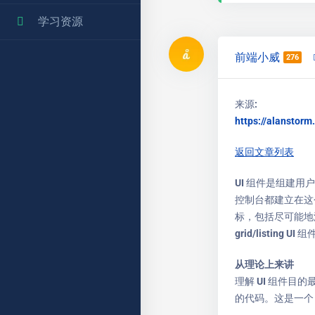
学习资源
前端小威
276
来源:
https://alanstor
返回文章列表
UI 组件是组建
控制台都建立在这
标，包括尽可能地深
grid/listing UI 
从理论上来讲
理解 UI 组件目的
的代码。这是一个 M