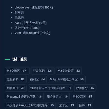
cloudways (速度提升300%)
阿里云
腾讯云
AWS(业界大佬,比较贵)
谷歌云(赠送$300)
Vultr(赠送$100,性价比高)
热门话题
M2交流区
371
开发笔记
121
M2安装设置
83
教程资料
82
福利区
64
M2插件和模版分享区
59
招聘合作
40
助理开发人员考试测试题库
31
故障排除
16
Magento2 语言包下载
16
服务器运维
16
M1交流区
15
高级开发Plus人员考试测试题库
15
灌水区
13
翻译
13