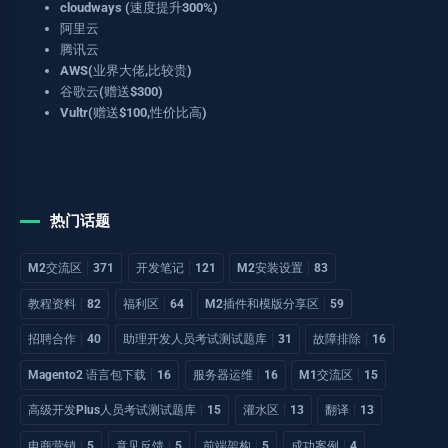
cloudways (速度提升300%)
阿里云
腾讯云
AWS(业界大佬,比较贵)
谷歌云(赠送$300)
Vultr(赠送$100,性价比高)
热门话题
M2交流区
371
开发笔记
121
M2安装设置
83
教程资料
82
福利区
64
M2插件和模版分享区
59
招聘合作
40
助理开发人员考试测试题库
31
故障排除
16
Magento2 语言包下载
16
服务器运维
16
M1交流区
15
高级开发Plus人员考试测试题库
15
灌水区
13
翻译
13
电商营销
5
意见反馈
5
前端架构
5
成功案例
4