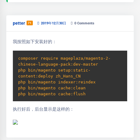
petter
71
2019年12月30日
0
Comments
我按照如下安装好的：
composer require mageplaza/magento-2-
chinese-language-pack:dev-master

php bin/magento setup:static-
content:deploy zh_Hans_CN

php bin/magento indexer:reindex

php bin/magento cache:clean

php bin/magento cache:flush
执行好后，后台显示是这样的：