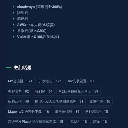
cloudways (速度提升300%)
阿里云
腾讯云
AWS(业界大佬,比较贵)
谷歌云(赠送$300)
Vultr(赠送$100,性价比高)
热门话题
M2交流区
371
开发笔记
121
M2安装设置
83
教程资料
82
福利区
64
M2插件和模版分享区
59
招聘合作
40
助理开发人员考试测试题库
31
故障排除
16
Magento2 语言包下载
16
服务器运维
16
M1交流区
15
高级开发Plus人员考试测试题库
15
灌水区
13
翻译
13