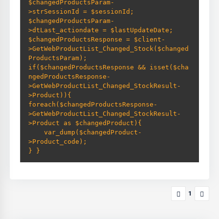
$changedProductsParam-
>strSessionId = $sessionId; 

$changedProductsParam-
>dtLast_actiondate = $lastUpdateDate; 

$changedProductsResponse = $client-
>GetWebProductList_Changed_Stock($changed
ProductsParam); 

if($changedProductsResponse && isset($cha
ngedProductsResponse-
>GetWebProductList_Changed_StockResult-
>Product)){     

foreach($changedProductsResponse-
>GetWebProductList_Changed_StockResult-
>Product as $changedProduct){         

    var_dump($changedProduct-
>Product_code);

} }
1