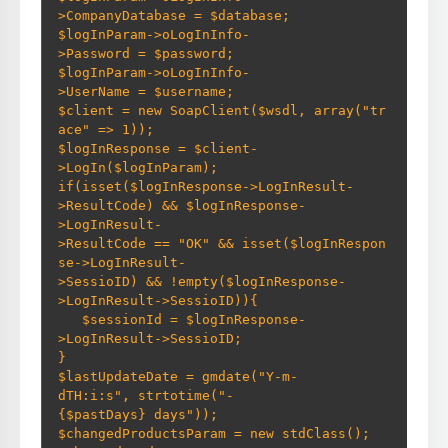
>CompanyDatabase = $database; 

$logInParam->oLogInInfo-
>Password = $password; 

$logInParam->oLogInInfo-
>UserName = $username; 

$client = new SoapClient($wsdl, array("tr
ace" => 1)); 

$logInResponse = $client-
>LogIn($logInParam); 

if(isset($logInResponse->LogInResult-
>ResultCode) && $logInResponse-
>LogInResult-
>ResultCode == "OK" && isset($logInRespon
se->LogInResult-
>SessioID) && !empty($logInResponse-
>LogInResult->SessioID)){     

   $sessionId = $logInResponse-
>LogInResult->SessioID; 

} 

$lastUpdateDate = gmdate("Y-m-
dTH:i:s", strtotime("-
{$pastDays} days")); 

$changedProductsParam = new stdClass();  
