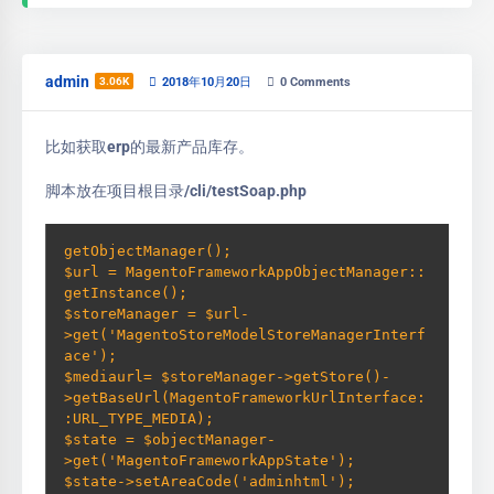
admin
3.06K
2018年10月20日
0
Comments
比如获取erp的最新产品库存。
脚本放在项目根目录/cli/testSoap.php
getObjectManager(); 

$url = MagentoFrameworkAppObjectManager::
getInstance(); 

$storeManager = $url-
>get('MagentoStoreModelStoreManagerInterf
ace'); 

$mediaurl= $storeManager->getStore()-
>getBaseUrl(MagentoFrameworkUrlInterface:
:URL_TYPE_MEDIA); 

$state = $objectManager-
>get('MagentoFrameworkAppState'); 

$state->setAreaCode('adminhtml'); 
