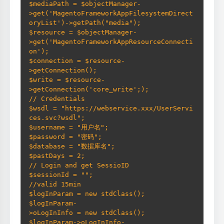
$mediaPath = $objectManager-
>get('MagentoFrameworkAppFilesystemDirect
oryList')->getPath("media"); 

$resource = $objectManager-
>get('MagentoFrameworkAppResourceConnecti
on'); 

$connection = $resource-
>getConnection(); 

$write = $resource-
>getConnection('core_write';); 

// Credentials 

$wsdl = "https://webservice.xxx/UserServi
ces.svc?wsdl"; 

$username = "用户名"; 

$password = "密码"; 

$database = "数据库名"; 

$pastDays = 2; 

// Login and get SessioID 

$sessionId = "";

//valid 15min 

$logInParam = new stdClass();  

$logInParam-
>oLogInInfo = new stdClass();  

$logInParam->oLogInInfo-