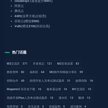
cloudways (速度提升300%)
阿里云
腾讯云
AWS(业界大佬,比较贵)
谷歌云(赠送$300)
Vultr(赠送$100,性价比高)
热门话题
M2交流区
371
开发笔记
121
M2安装设置
83
教程资料
82
福利区
64
M2插件和模版分享区
59
招聘合作
40
助理开发人员考试测试题库
31
故障排除
16
Magento2 语言包下载
16
服务器运维
16
M1交流区
15
高级开发Plus人员考试测试题库
15
灌水区
13
翻译
13
电商营销
5
意见反馈
5
前端架构
5
成功案例
4