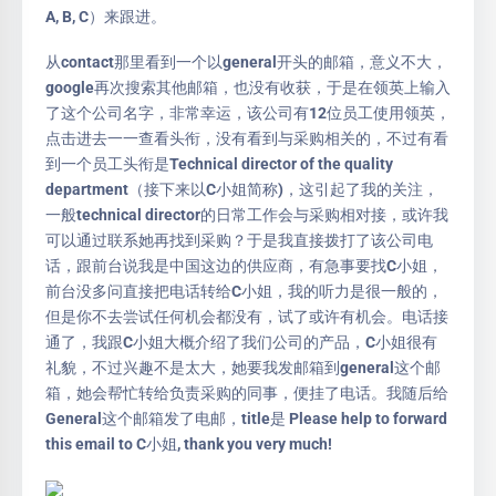
A, B, C）来跟进。
从contact那里看到一个以general开头的邮箱，意义不大，
google再次搜索其他邮箱，也没有收获，于是在领英上输入
了这个公司名字，非常幸运，该公司有12位员工使用领英，
点击进去一一查看头衔，没有看到与采购相关的，不过有看
到一个员工头衔是Technical director of the quality
department（接下来以C小姐简称)，这引起了我的关注，
一般technical director的日常工作会与采购相对接，或许我
可以通过联系她再找到采购？于是我直接拨打了该公司电
话，跟前台说我是中国这边的供应商，有急事要找C小姐，
前台没多问直接把电话转给C小姐，我的听力是很一般的，
但是你不去尝试任何机会都没有，试了或许有机会。电话接
通了，我跟C小姐大概介绍了我们公司的产品，C小姐很有
礼貌，不过兴趣不是太大，她要我发邮箱到general这个邮
箱，她会帮忙转给负责采购的同事，便挂了电话。我随后给
General这个邮箱发了电邮，title是 Please help to forward
this email to C小姐, thank you very much!