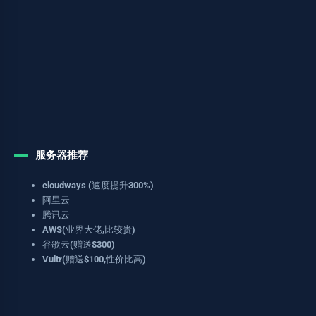
服务器推荐
cloudways (速度提升300%)
阿里云
腾讯云
AWS(业界大佬,比较贵)
谷歌云(赠送$300)
Vultr(赠送$100,性价比高)